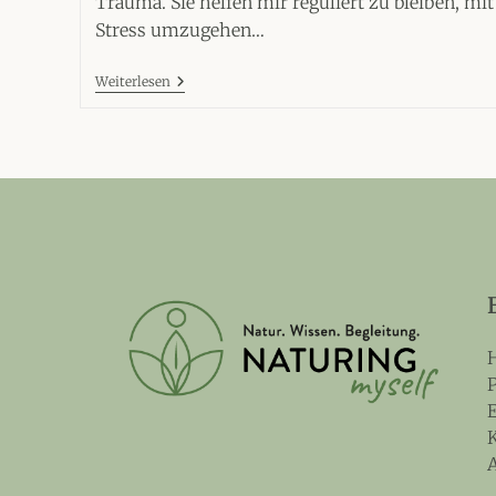
Trauma. Sie helfen mir reguliert zu bleiben, mit
Stress umzugehen…
4
Weiterlesen
Wege,
Wie
Die
Natur
Dir
Unterwegs
Helfen
Kann
H
P
E
K
A