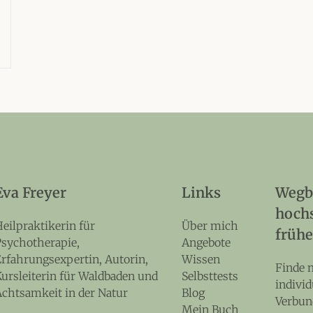
Eva Freyer
Links
Wegbe
hoch
eilpraktikerin für
Über mich
früh
sychotherapie,
Angebote
rfahrungsexpertin, Autorin,
Wissen
Finde 
ursleiterin für Waldbaden und
Selbsttests
indivi
chtsamkeit in der Natur
Blog
Verbun
Mein Buch