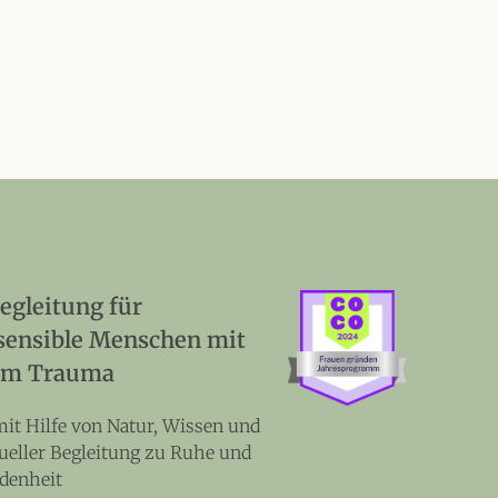
gleitung für
sensible Menschen mit
em Trauma
mit Hilfe von Natur, Wissen und
dueller Begleitung zu Ruhe und
denheit