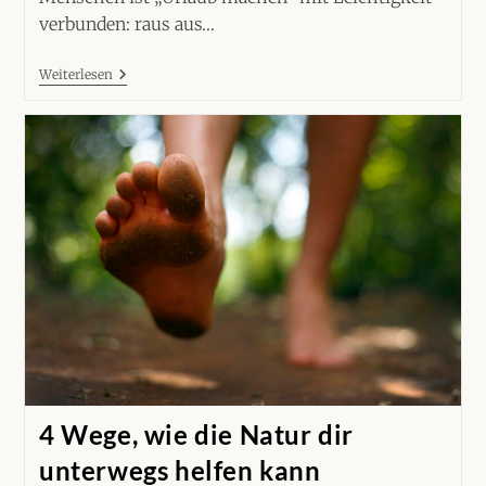
verbunden: raus aus…
Urlaub
Weiterlesen
Als
HSP
Mit
Trauma
–
So
Geht’s
Leichter
4 Wege, wie die Natur dir
unterwegs helfen kann