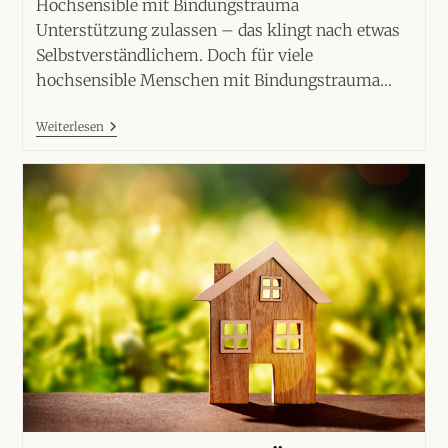
Hochsensible mit Bindungstrauma
Unterstützung zulassen – das klingt nach etwas
Selbstverständlichem. Doch für viele
hochsensible Menschen mit Bindungstrauma…
Unterstützung
Weiterlesen
Zulassen:
Warum
Es
HSP
Mit
Trauma
Oft
Schwerfällt