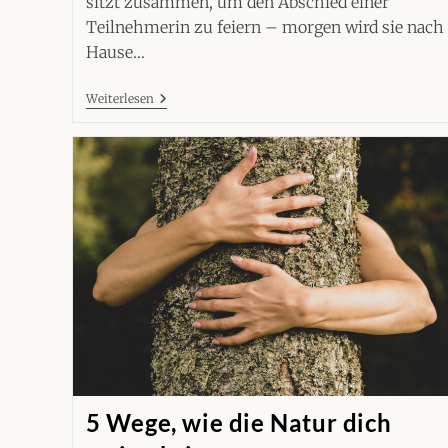
sitzt zusammen, um den Abschied einer
Teilnehmerin zu feiern – morgen wird sie nach
Hause…
Einsamkeit
Weiterlesen
Trotz
Beziehungen
Bei
HSP
Mit
Bindungstrauma
5 Wege, wie die Natur dich