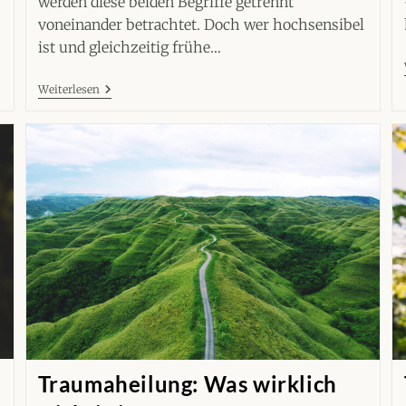
werden diese beiden Begriffe getrennt
voneinander betrachtet. Doch wer hochsensibel
ist und gleichzeitig frühe…
Gemeinsamkeiten
Weiterlesen
Von
HSP
Und
Bindungstrauma
Traumaheilung: Was wirklich