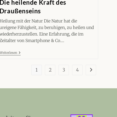
Die heilende Kraft des
Draußenseins
Heilung mit der Natur Die Natur hat die
ureigene Fähigkeit, zu beruhigen, zu heilen und
wiederherzustellen. Eine Erfahrung, die im
Zeitalter von Smartphone & Co.…
Traumaheilung
Weiterlesen
Mit
Der
Natur:
1
2
3
4
Die
Zur nächsten Se
Heilende
Kraft
Des
Draußenseins