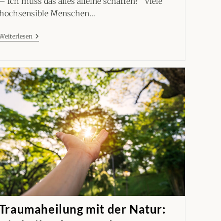
– ich muss das alles alleine schaffen?” Viele
hochsensible Menschen…
Alles
Weiterlesen
Alleine
Schaffen
–
Ein
Überlebensmuster
Traumaheilung mit der Natur: