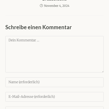
November 4, 2024
Schreibe einen Kommentar
Kommentar
Gib
deinen
Namen
Gib
oder
deine
Benutzernamen
E-
zum
Gib