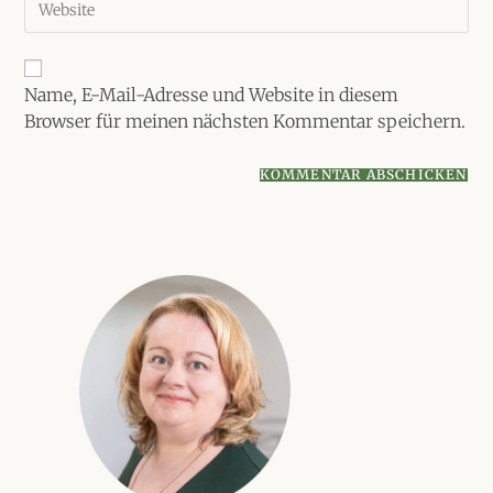
Mail-
Kommentieren
deine
Adresse
ein
Website-
zum
URL
Kommentieren
ein
Name, E-Mail-Adresse und Website in diesem
ein
(optional)
Browser für meinen nächsten Kommentar speichern.