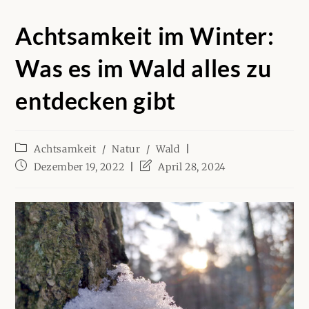
Achtsamkeit im Winter:
Was es im Wald alles zu
entdecken gibt
Beitrags-
Achtsamkeit
/
Natur
/
Wald
Kategorie:
Beitrag
Beitrag
Dezember 19, 2022
April 28, 2024
veröffentlicht:
zuletzt
geändert
am: