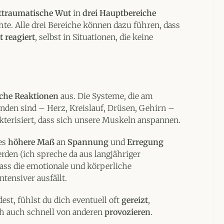
ttraumatische Wut
in
drei Hauptbereiche
hte. Alle drei Bereiche können dazu führen, dass
 reagiert
, selbst in Situationen, die keine
iche Reaktionen
aus. Die Systeme, die am
den sind – Herz, Kreislauf, Drüsen, Gehirn –
kterisiert, dass sich unsere Muskeln anspannen.
ses
höhere Maß
an
Spannung
und
Erregung
rden (ich spreche da aus langjähriger
dass die emotionale und körperliche
tensiver ausfällt.
st, fühlst du dich eventuell oft
gereizt
,
dich auch schnell von anderen
provozieren
.