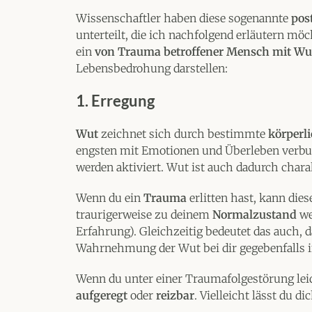
Wissenschaftler haben diese sogenannte
pos
unterteilt, die ich nachfolgend erläutern möc
ein
von Trauma betroffener Mensch mit Wut
Lebensbedrohung darstellen:
1. Erregung
Wut
zeichnet sich durch bestimmte
körperl
engsten mit Emotionen und Überleben verbun
werden aktiviert. Wut ist auch dadurch chara
Wenn du ein
Trauma
erlitten hast, kann die
traurigerweise zu deinem
Normalzustand
we
Erfahrung). Gleichzeitig bedeutet das auch, 
Wahrnehmung der Wut bei dir gegebenfalls in
Wenn du unter einer Traumafolgestörung leide
aufgeregt
oder
reizbar
. Vielleicht lässt du 