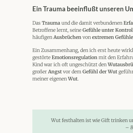
Ein Trauma beeinflußt unseren U
Das
Trauma
und die damit verbundenen
Erf
Betroffene lernt, seine
Gefühle unter Kontrol
häufigen
Ausbrüchen
von
extremen Gefühl
Ein Zusammenhang, den ich erst heute wirklic
gestörte
Emotionsregulation
mit den Erfahr
Kind war ich oft ungeschützt den
Wutausbr
großer
Angst
vor dem
Gefühl der Wut
geführ
meiner eigenen
Wut
.
Wut festhalten ist wie Gift trinken u
–