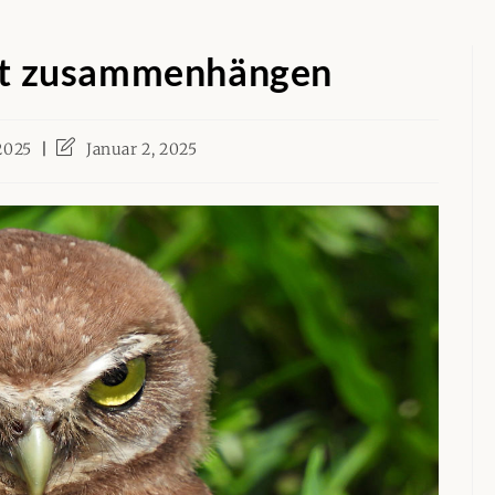
t zusammenhängen
Beitrag
 2025
Januar 2, 2025
:
zuletzt
geändert
am: